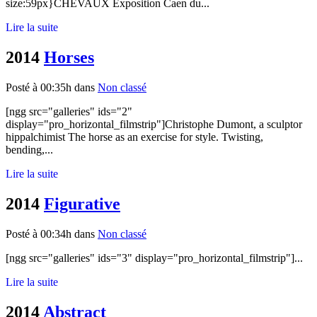
size:59px}CHEVAUX Exposition Caen du...
Lire la suite
2014
Horses
Posté à 00:35h
dans
Non classé
[ngg src="galleries" ids="2"
display="pro_horizontal_filmstrip"]Christophe Dumont, a sculptor
hippalchimist The horse as an exercise for style. Twisting,
bending,...
Lire la suite
2014
Figurative
Posté à 00:34h
dans
Non classé
[ngg src="galleries" ids="3" display="pro_horizontal_filmstrip"]...
Lire la suite
2014
Abstract