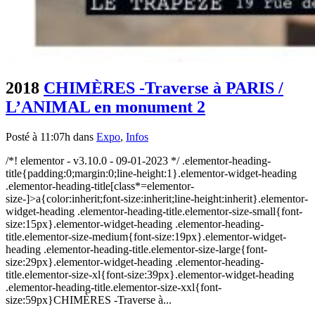
2018
CHIMÈRES -Traverse à PARIS /
L’ANIMAL en monument 2
Posté à 11:07h
dans
Expo
,
Infos
/*! elementor - v3.10.0 - 09-01-2023 */ .elementor-heading-
title{padding:0;margin:0;line-height:1}.elementor-widget-heading
.elementor-heading-title[class*=elementor-
size-]>a{color:inherit;font-size:inherit;line-height:inherit}.elementor-
widget-heading .elementor-heading-title.elementor-size-small{font-
size:15px}.elementor-widget-heading .elementor-heading-
title.elementor-size-medium{font-size:19px}.elementor-widget-
heading .elementor-heading-title.elementor-size-large{font-
size:29px}.elementor-widget-heading .elementor-heading-
title.elementor-size-xl{font-size:39px}.elementor-widget-heading
.elementor-heading-title.elementor-size-xxl{font-
size:59px}CHIMÈRES -Traverse à...