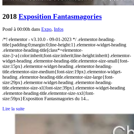
2018
Exposition Fantasmagories
Posté à 00:00h
dans
Expo
,
Infos
/*! elementor - v3.10.0 - 09-01-2023 */ .elementor-heading-
title{padding:0;margin:0;line-height:1}.elementor-widget-heading
.elementor-heading-title[class*=elementor-
size-]>a{color:inherit;font-size:inherit;line-height:inherit}.elementor-
widget-heading .elementor-heading-title.elementor-size-small{font-
size:15px}.elementor-widget-heading .elementor-heading-
title.elementor-size-medium{font-size:19px}.elementor-widget-
heading .elementor-heading-title.elementor-size-large{font-
size:29px}.elementor-widget-heading .elementor-heading-
title.elementor-size-xl{font-size:39px}.elementor-widget-heading
.elementor-heading-title.elementor-size-xxl{font-
size:59px}Exposition Fantasmagories du 14...
Lire la suite