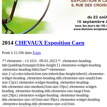
2014
CHEVAUX Exposition Caen
Posté à 11:10h
dans
Expo
/*! elementor - v3.10.0 - 09-01-2023 */ .elementor-heading-
title{padding:0;margin:0;line-height:1}.elementor-widget-heading
.elementor-heading-title[class*=elementor-
size-]>a{color:inherit;font-size:inherit;line-height:inherit}.elementor-
widget-heading .elementor-heading-title.elementor-size-small{font-
size:15px}.elementor-widget-heading .elementor-heading-
title.elementor-size-medium{font-size:19px}.elementor-widget-
heading .elementor-heading-title.elementor-size-large{font-
size:29px}.elementor-widget-heading .elementor-heading-
title.elementor-size-xl{font-size:39px}.elementor-widget-heading
.elementor-heading-title.elementor-size-xxl{font-