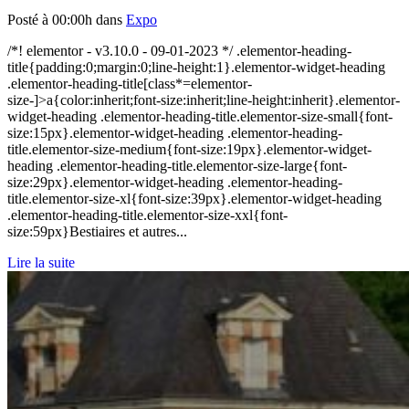
Posté à 00:00h
dans
Expo
/*! elementor - v3.10.0 - 09-01-2023 */ .elementor-heading-
title{padding:0;margin:0;line-height:1}.elementor-widget-heading
.elementor-heading-title[class*=elementor-
size-]>a{color:inherit;font-size:inherit;line-height:inherit}.elementor-
widget-heading .elementor-heading-title.elementor-size-small{font-
size:15px}.elementor-widget-heading .elementor-heading-
title.elementor-size-medium{font-size:19px}.elementor-widget-
heading .elementor-heading-title.elementor-size-large{font-
size:29px}.elementor-widget-heading .elementor-heading-
title.elementor-size-xl{font-size:39px}.elementor-widget-heading
.elementor-heading-title.elementor-size-xxl{font-
size:59px}Bestiaires et autres...
Lire la suite