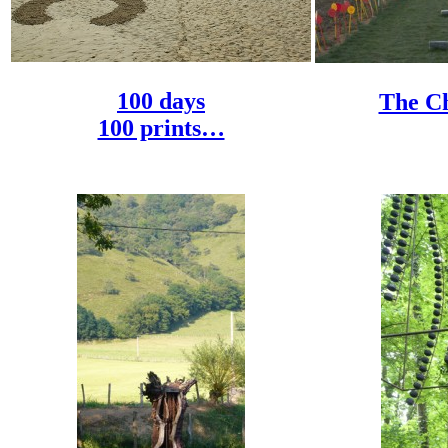
100 days
The C
100 prints…